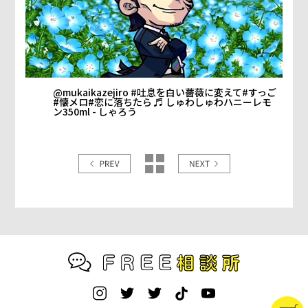
@mukaikazejiro
#吐息を白い薔薇に変えて
#すっご
#懐メロ
#恋に落ちたら
♬ しゅわしゅわハニーレモ
ン350ml - しゃろう