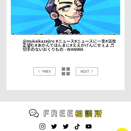
@mukaikazejiro
#ニュース
#ニュースに一言
#法改
正望む
#あかんでほんまに
#ええかげんにせぇよ
♬
切手のないおくりもの - WANIMA